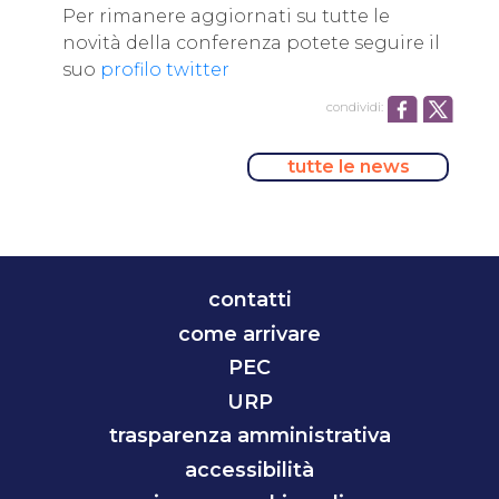
Per rimanere aggiornati su tutte le
novità della conferenza potete seguire il
suo
profilo twitter
condividi:
tutte le news
contatti
come arrivare
PEC
URP
trasparenza amministrativa
accessibilità