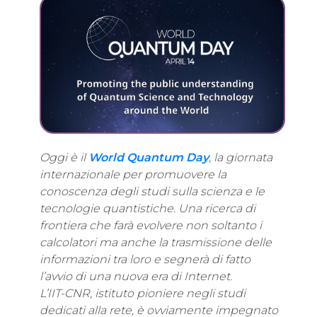
Oggi è il
World Quantum Day
, la giornata
internazionale per promuovere la
conoscenza degli studi sulla scienza e le
tecnologie quantistiche. Una ricerca di
frontiera che farà evolvere non soltanto i
calcolatori ma anche la trasmissione delle
informazioni tra loro e segnerà di fatto
l’avvio di una nuova era di Internet.
L’IIT-CNR, istituto pioniere negli studi
dedicati alla rete, è ovviamente impegnato