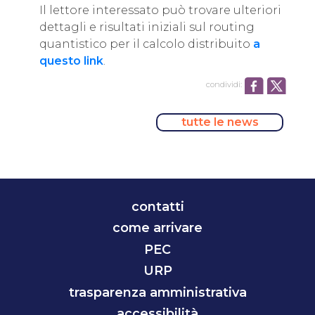
Il lettore interessato può trovare ulteriori
dettagli e risultati iniziali sul routing
quantistico per il calcolo distribuito
a
questo link
.
condividi:
tutte le news
contatti
come arrivare
PEC
URP
trasparenza amministrativa
accessibilità