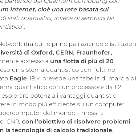
fase partendo dal Quantum Computing con
m Internet, cioè una rete basata sul
 di stati quantistici, invece di semplici bit,
ntistico
”.
ork (tra cui le principali aziende e istituzioni
versità di Oxford, CERN, Fraunhofer,
lmente accesso a
una flotta di più di 20
eso un sistema quantistico con l’ultimo
mato
Eagle
. IBM prevede una tabella di marcia di
tema quantistico con un processore da 1121
i esplorare potenziali vantaggi quantistici –
ere in modo più efficiente su un computer
 supercomputer del mondo – messi a
del CNR,
con l’obiettivo di risolvere problemi
n la tecnologia di calcolo tradizionale
.