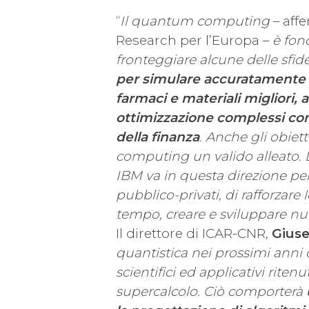
“
Il quantum computing
– aff
Research per l’Europa –
è fon
fronteggiare alcune delle sfi
per simulare accuratamente 
farmaci e materiali migliori, 
ottimizzazione complessi come
della finanza
. Anche gli obie
computing un valido alleato.
IBM va in questa direzione pe
pubblico-privati, di rafforzare 
tempo, creare e sviluppare nuo
Il direttore di ICAR-CNR,
Giuse
quantistica nei prossimi anni 
scientifici ed applicativi ritenut
supercalcolo. Ciò comporterà