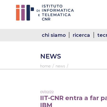
chi siamo
ricerca
tec
NEWS
/
/
home
news
01/02/22
IIT-CNR entra a far 
IBM