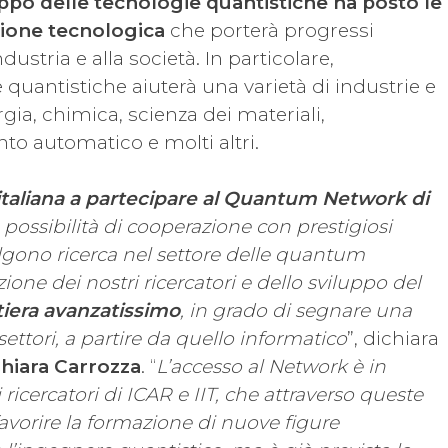
uppo delle tecnologie quantistiche ha posto le
zione tecnologica
che porterà progressi
ndustria e alla società. In particolare,
e quantistiche aiuterà una varietà di industrie e
ergia, chimica, scienza dei materiali,
o automatico e molti altri.
e italiana a partecipare al Quantum Network di
 possibilità di cooperazione con prestigiosi
olgono ricerca nel settore delle quantum
one dei nostri ricercatori e dello sviluppo del
iera avanzatissimo
, in grado di segnare una
 settori, a partire da quello informatico
”, dichiara
hiara Carrozza
. “
L’accesso al Network è in
ricercatori di ICAR e IIT, che attraverso queste
avorire la formazione di nuove figure