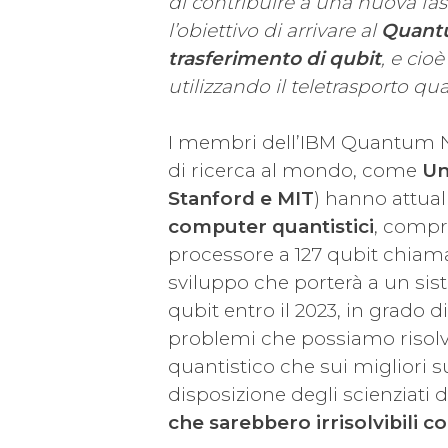
di contribuire a una nuova 
l’obiettivo di arrivare al
Quantu
trasferimento di qubit
, e cioè
utilizzando il teletrasporto qua
I membri dell’IBM Quantum Netw
di ricerca al mondo, come
Uni
Stanford e MIT
) hanno attua
computer quantistici
, compr
processore a 127 qubit chia
sviluppo che porterà a un sis
qubit entro il 2023, in grado d
problemi che possiamo risolv
quantistico che sui migliori
disposizione degli scienziati 
che sarebbero irrisolvibili co