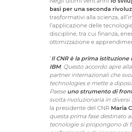
Negli ultimi vent’anni
lo svil
basi per una seconda rivolu
trasformativi alla scienza, all’i
l’applicazione delle tecnologi
discipline, tra cui finanza, en
ottimizzazione e apprendiment
“
Il CNR è la prima istituzion
IBM
. Questo accordo apre alla
partner internazionali che sv
technologies e mette a diposizi
Paese
uno strumento di front
svolta rivoluzionaria in diversi
la presidente del CNR
Maria C
questa prima fase destinato ai 
tecnologie si propongono di f