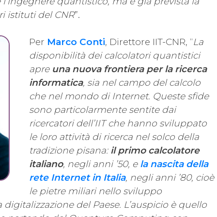
 l’ingegnere quantistico, ma è già prevista la
ri istituti del CNR
”.
Per
Marco Conti
, Direttore IIT-CNR, “
La
disponibilità dei calcolatori quantistici
apre
una nuova frontiera per la ricerca
informatica
, sia nel campo del calcolo
che nel mondo di Internet. Queste sfide
sono particolarmente sentite dai
ricercatori dell’IIT che hanno sviluppato
le loro attività di ricerca nel solco della
tradizione pisana:
il primo calcolatore
italiano
, negli anni ’50, e
la nascita della
rete Internet in Italia
, negli anni ’80, cioè
le pietre miliari nello sviluppo
a digitalizzazione del Paese. L’auspicio è quello