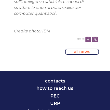
sull’intelligenza artificiale e capaci di
sfruttare le enormi potenzialità dei
computer quantistici
”.
Credits photo: IBM
share:
all news
contacts
how to reach us
PEC
URP