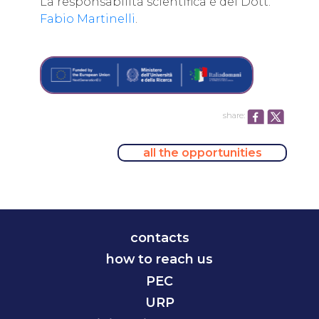
La responsabilità scientifica è del Dott.
Fabio Martinelli
.
share:
all the opportunities
contacts
how to reach us
PEC
URP