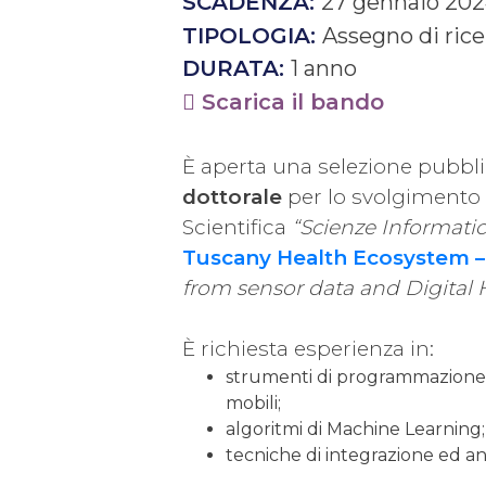
SCADENZA:
27 gennaio 20
TIPOLOGIA:
Assegno di rice
DURATA:
1 anno
Scarica il bando
È aperta una selezione pubblic
dottorale
per lo svolgimento di
Scientifica
“Scienze Informati
Tuscany Health Ecosystem 
from sensor data and Digital 
È richiesta esperienza in:
strumenti di programmazione per
mobili;
algoritmi di Machine Learning
tecniche di integrazione ed ana