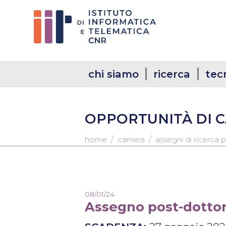
chi siamo
ricerca
tec
OPPORTUNITÀ DI 
/
/
home
carriera
assegni di ricerca
08/01/24
Assegno post-dottor