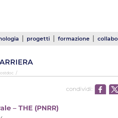
nologia
progetti
formazione
collabo
CARRIERA
/
 postdoc
condividi:
ale – THE (PNRR)