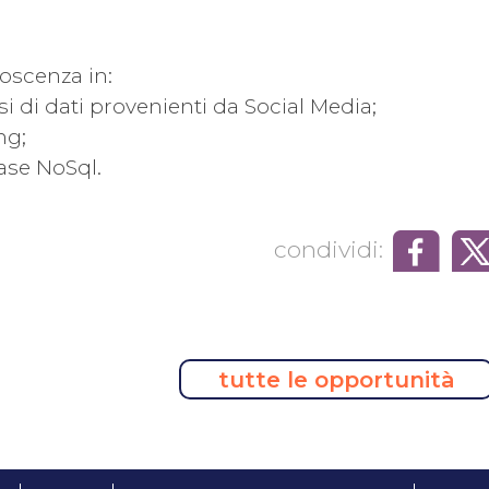
noscenza in:
si di dati provenienti da Social Media;
ng;
ase NoSql.
condividi:
tutte le opportunità