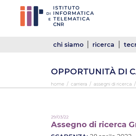
chi siamo
ricerca
tec
OPPORTUNITÀ DI 
/
/
home
carriera
assegni di ricerca
29/03/22
Assegno di ricerca G