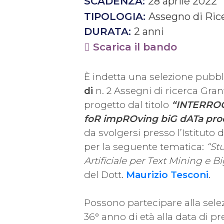
SCADENZA:
28 aprile 2022
TIPOLOGIA:
Assegno di Ric
DURATA:
2 anni
Scarica il bando
È indetta una selezione pubblic
di
n. 2 Assegni di ricerca Grant
progetto dal titolo
“INTERROGA
foR impROving biG dATa pro
da svolgersi presso l’Istituto
per la seguente tematica:
“St
Artificiale per Text Mining e B
del Dott.
Maurizio Tesconi
.
Possono partecipare alla sele
36° anno di età alla data di 