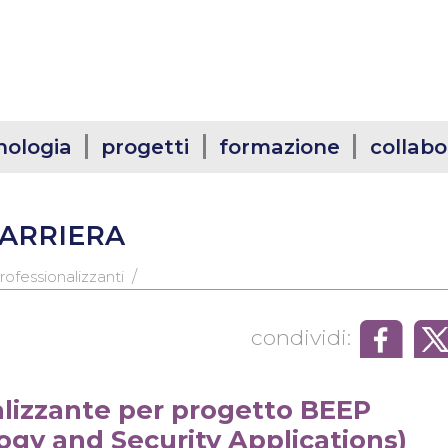
nologia
progetti
formazione
collabo
CARRIERA
/
rofessionalizzanti
condividi:
lizzante per progetto BEEP
ogy and Security Applications)