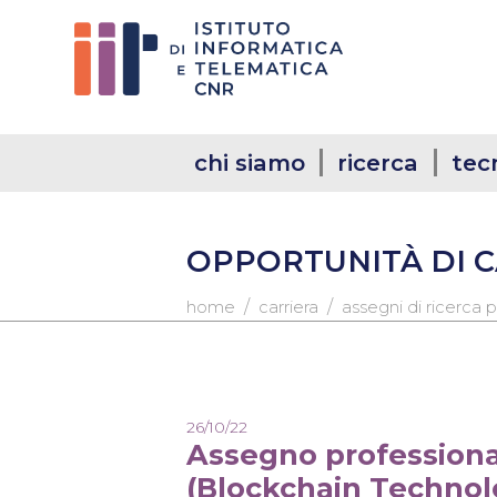
chi siamo
ricerca
tec
OPPORTUNITÀ DI 
/
/
home
carriera
assegni di ricerca p
26/10/22
Assegno professiona
(Blockchain Technol