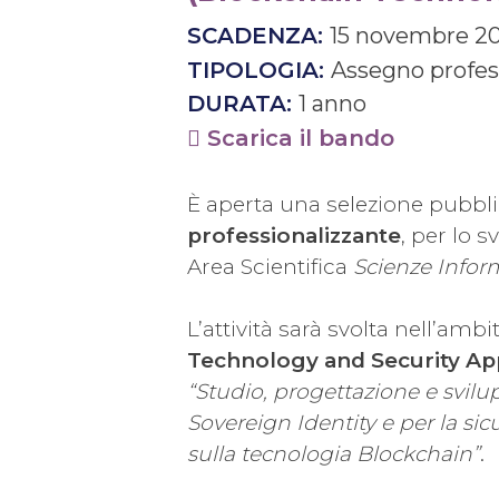
SCADENZA:
15 novembre 2
TIPOLOGIA:
Assegno profes
DURATA:
1 anno
Scarica il bando
È aperta una selezione pubblic
professionalizzante
, per lo s
Area Scientifica
Scienze Infor
L’attività sarà svolta nell’amb
Technology and Security Ap
“Studio, progettazione e svilup
Sovereign Identity e per la sic
sulla tecnologia Blockchain”
.