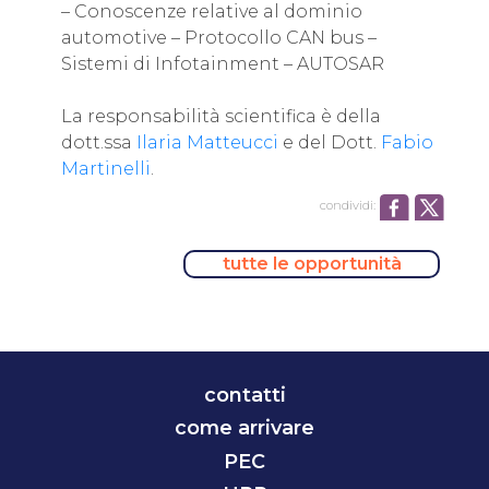
– Conoscenze relative al dominio
automotive – Protocollo CAN bus –
Sistemi di Infotainment – AUTOSAR
La responsabilità scientifica è della
dott.ssa
Ilaria Matteucci
e del Dott.
Fabio
Martinelli
.
condividi:
tutte le opportunità
contatti
come arrivare
PEC