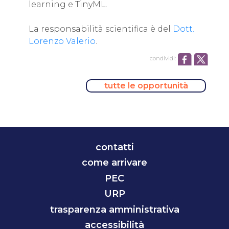
learning e TinyML.
La responsabilità scientifica è del
Dott.
Lorenzo Valerio
.
condividi:
tutte le opportunità
contatti
come arrivare
PEC
URP
trasparenza amministrativa
accessibilità