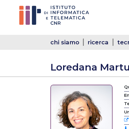
chi siamo
ricerca
tec
Loredana Martu
Qu
Em
T
Un