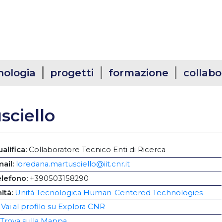
nologia
progetti
formazione
collabo
sciello
alifica:
Collaboratore Tecnico Enti di Ricerca
ail:
loredana.martusciello@iit.cnr.it
elefono:
+390503158290
ità:
Unità Tecnologica Human-Centered Technologies
Vai al profilo su Explora CNR
Trova sulla Mappa