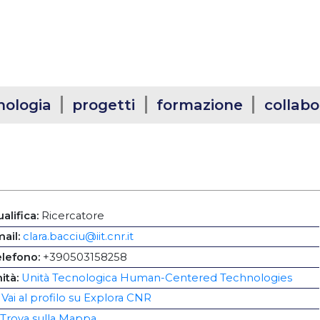
nologia
progetti
formazione
collabo
alifica:
Ricercatore
ail:
clara.bacciu@iit.cnr.it
elefono:
+390503158258
ità:
Unità Tecnologica Human-Centered Technologies
Vai al profilo su Explora CNR
Trova sulla Mappa