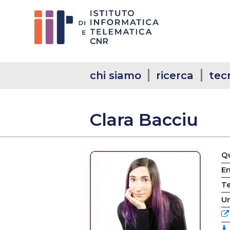
chi siamo
ricerca
tec
Clara Bacciu
Qu
Em
T
Un