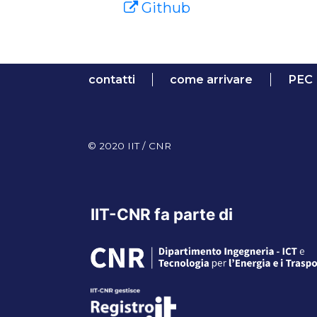
Github
contatti
come arrivare
PEC
© 2020 IIT / CNR
IIT-CNR fa parte di