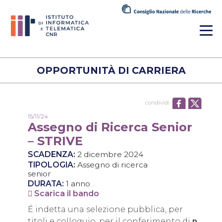
OPPORTUNITÀ DI CARRIERA
condividi:
15/11/24
Assegno di Ricerca Senior
– STRIVE
SCADENZA:
2 dicembre 2024
TIPOLOGIA:
Assegno di ricerca
senior
DURATA:
1 anno
Scarica il bando
É indetta una selezione pubblica, per
titoli e colloquio, per il conferimento di
n.