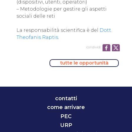
(dispositivi, utenti, operatori)
– Metodologie per gestire gli aspetti
sociali delle reti
La responsabilità scientifica è del
Dott.
Theofanis Raptis
.
condividi:
tutte le opportunità
contatti
come arrivare
PEC
URP