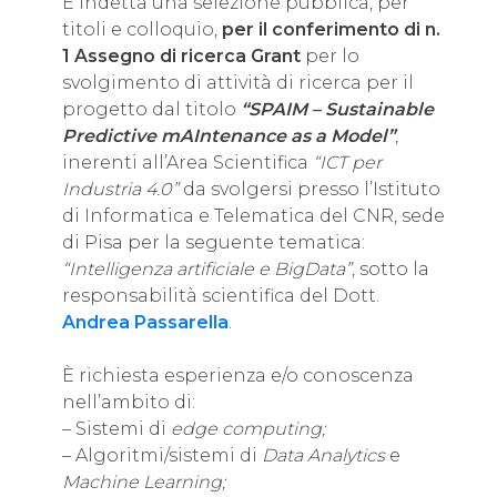
È indetta una selezione pubblica, per
titoli e colloquio,
per il conferimento di n.
1 Assegno di ricerca Grant
per lo
svolgimento di attività di ricerca per il
progetto dal titolo
“SPAIM – Sustainable
Predictive mAIntenance as a Model”
,
inerenti all’Area Scientifica
“ICT per
Industria 4.0”
da svolgersi presso l’Istituto
di Informatica e Telematica del CNR, sede
di Pisa per la seguente tematica:
“Intelligenza artificiale e BigData”
, sotto la
responsabilità scientifica del Dott.
Andrea Passarella
.
È richiesta esperienza e/o conoscenza
nell’ambito di:
– Sistemi di
edge computing;
– Algoritmi/sistemi di
Data Analytics
e
Machine Learning;