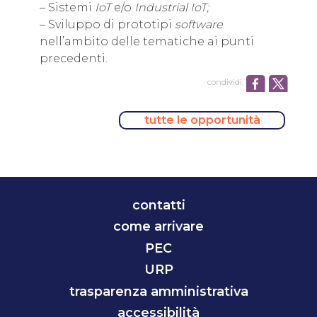
– Sistemi
IoT
e/o
Industrial IoT;
– Sviluppo di prototipi
software
nell’ambito delle tematiche ai punti
precedenti.
condividi:
tutte le opportunità
contatti
come arrivare
PEC
URP
trasparenza amministrativa
accessibilità